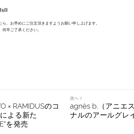
下記の期間について冬季休業とさせていただきます。
5日
たら、お早めにご注文頂きますようお願い申し上げます。
、何卒ご了承ください。
次へ
KYO × RAMIDUSの
agnès b.（アニ
ンによる新た
ルのアールグレイ
ASE"を発売